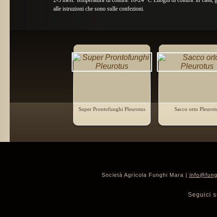
2-3 mesi. Temperatura di coltura: 16-24 °C Luoghi di coltura: in casa, gar
alle istruzioni che sono sulle confezioni.
Super Prontofunghi Pleurotus
Sacco orto Pleurot
Società Agricola Funghi Mara |
info@fung
Seguici s