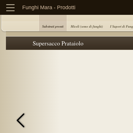
Funghi Mara - Prodotti
Substrati pronti
Miceli (seme di funghi)
I Sapori di Fun
Supersacco Prataiolo